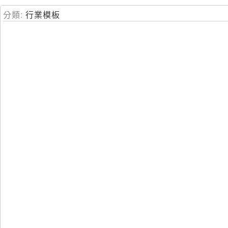
跳
分類:
行業模板
到
主
要
內
容