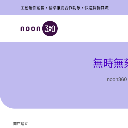
跳
主動幫你銷售，精準推薦合作對象，快速貨暢其流
到
主
要
內
容
無時無
noon
商店建立