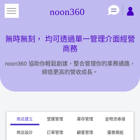
跳
到
主
要
內
容
無時無刻， 均可透過單一管理介面經營
商務
noon360 協助你輕鬆創建，整合管理你的業務通路，
締造更高的營收成長。
商店建立
營運管理
庫存管理
金物流串接
商店設計
訂單管理
顧客管理
優惠模組