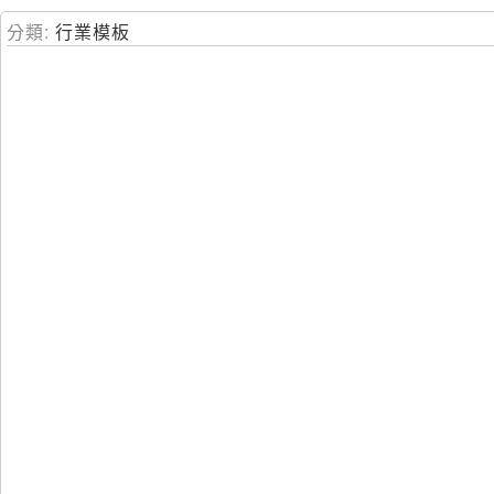
跳
分類:
行業模板
到
主
要
內
容